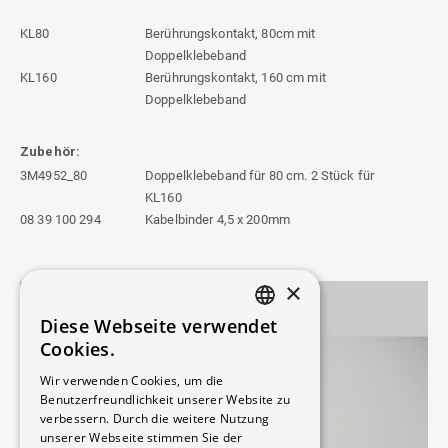
KL80
Berührungskontakt, 80cm mit
Doppelklebeband
KL160
Berührungskontakt, 160 cm mit
Doppelklebeband
Zubehör:
3M4952_80
Doppelklebeband für 80 cm. 2 Stück für
KL160
08 39 100 294
Kabelbinder 4,5 x 200mm
×
Diese Webseite verwendet
DANISH
Cookies.
SWEDISH
Wir verwenden Cookies, um die
Benutzerfreundlichkeit unserer Website zu
ENGLISH
verbessern. Durch die weitere Nutzung
GERMAN
unserer Webseite stimmen Sie der