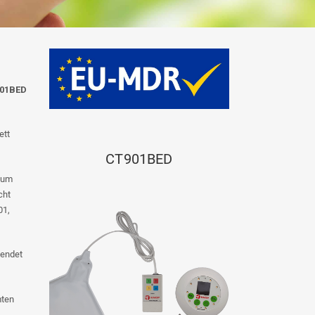
901BED
ett
CT901BED
, um
cht
01,
sendet
mten