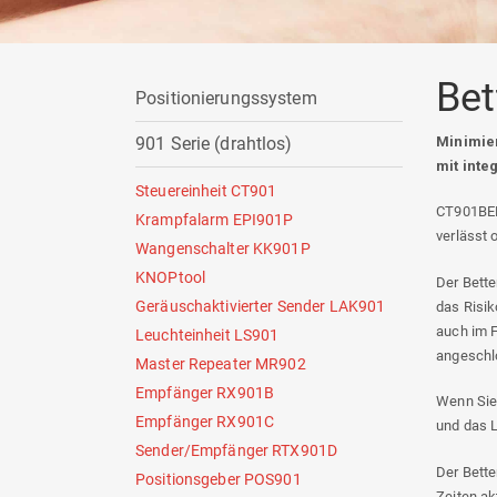
Be
Positionierungssystem
Minimier
901 Serie (drahtlos)
mit inte
Steuereinheit CT901
CT901BED 
Krampfalarm EPI901P
verlässt 
Wangenschalter KK901P
KNOPtool
Der Bette
Geräuschaktivierter Sender LAK901
das Risik
auch im F
Leuchteinheit LS901
angeschl
Master Repeater MR902
Empfänger RX901B
Wenn Sie 
Empfänger RX901C
und das L
Sender/Empfänger RTX901D
Der Bett
Positionsgeber POS901
Zeiten akt