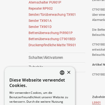
Atemschalter PU901P
Repeater RP902
CT901BED
Sender/Türüberwachung TX901
über eine
Alarmanl
Sender TX901A
Sender TX901D
Die Bette
Bettenüberwachung PIR901P
Beleuchtu
Bettenüberwachung CT901BED
CT901BED
Druckempfindliche Matte TR901
entwickel
Beleucht
Schalter/Aktivatoren
Artikel N
Zubehör
×
CT901BE
Diese Webseite verwendet
DANISH
Cookies.
SWEDISH
Wir verwenden Cookies, um die
Zubehör
Benutzerfreundlichkeit unserer Website zu
ENGLISH
verbessern. Durch die weitere Nutzung
LS901