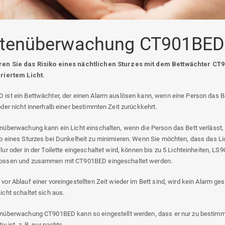
ttenüberwachung CT901BED
en Sie das Risiko eines nächtlichen Sturzes mit dem Bettwächter CT
griertem Licht.
ist ein Bettwächter, der einen Alarm auslösen kann, wenn eine Person das B
oder nicht innerhalb einer bestimmten Zeit zurückkehrt.
nüberwachung kann ein Licht einschalten, wenn die Person das Bett verlässt
o eines Sturzes bei Dunkelheit zu minimieren. Wenn Sie möchten, dass das Li
lur oder in der Toilette eingeschaltet wird, können bis zu 5 Lichteinheiten, LS9
ossen und zusammen mit CT901BED eingeschaltet werden.
vor Ablauf einer voreingestellten Zeit wieder im Bett sind, wird kein Alarm ge
icht schaltet sich aus.
enüberwachung CT901BED kann so eingestellt werden, dass er nur zu bestim
iv ist, z. B. nur nachts.