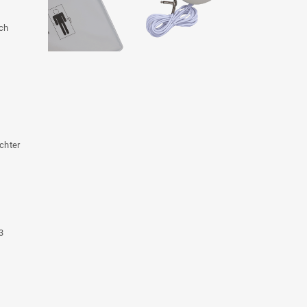
ch
chter
3