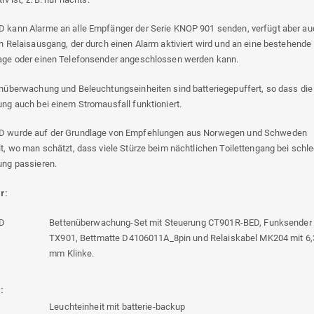
 kann Alarme an alle Empfänger der Serie KNOP 901 senden, verfügt aber au
n Relaisausgang, der durch einen Alarm aktiviert wird und an eine bestehende
age oder einen Telefonsender angeschlossen werden kann.
nüberwachung und Beleuchtungseinheiten sind batteriegepuffert, so dass die
ng auch bei einem Stromausfall funktioniert.
 wurde auf der Grundlage von Empfehlungen aus Norwegen und Schweden
t, wo man schätzt, dass viele Stürze beim nächtlichen Toilettengang bei schle
ung passieren.
r:
D
Bettenüberwachung-Set mit Steuerung CT901R-BED, Funksender
TX901, Bettmatte D4106011A_8pin und Relaiskabel MK204 mit 6,
mm Klinke.
:
Leuchteinheit mit batterie-backup