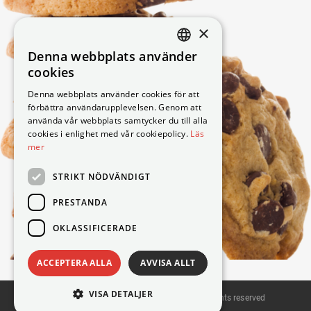
×
Denna webbplats använder
DANISH
cookies
SWEDISH
Denna webbplats använder cookies för att
förbättra användarupplevelsen. Genom att
ENGLISH
använda vår webbplats samtycker du till alla
GERMAN
cookies i enlighet med vår cookiepolicy.
Läs
mer
NORWEGIAN
STRIKT NÖDVÄNDIGT
PRESTANDA
OKLASSIFICERADE
ACCEPTERA ALLA
AVVISA ALLT
VISA DETALJER
Copyright © 2026 Knop Elektronik A/S. All rights reserved