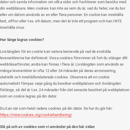
dator och samla information om vilka sidor och funktioner som besöks med
din webbläsare. Men cookies kan inte se vem du är, vad du heter, var du bor
eller om datorn används av en eller flera personer. En cookie kan innehålla
text, siffror eller t.ex. ett datum, men det är inte ett program och kan INTE
innehålla virus.
Hur länge lagras cookies?
Livslängden för en cookie kan variera beroende på vad de enskilda
leverantörerna har definierat. Vissa cookies försvinner så fort du stänger ditt
webbläsarfönster, andra kan finnas i flera år. Livslängden som används av
många leverantörer är ofta 12 eller 24 månader på deras annonsering,
statistik och innehållsrelaterade cookies. Observera att en cookie
automatiskt förnyas varje gång du besöker webbplatsen och livslängden
förlängs, så det är t.ex. 24 månader från det senaste besöket på webbplatsen
som en cookie lagras på din dator.
Du kan när som helst radera cookies på din dator. Se hur du gör här:
https://minecookies.org/cookiehandtering/
Slå på och av cookies som vi använder på den här sidan