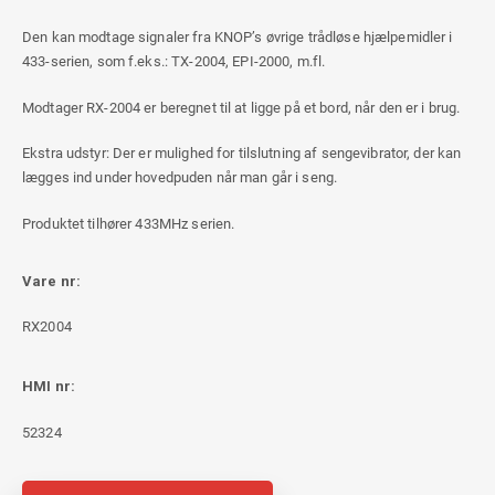
Den kan modtage signaler fra KNOP’s øvrige trådløse hjælpemidler i
433-serien, som f.eks.: TX-2004, EPI-2000, m.fl.
Modtager RX-2004 er beregnet til at ligge på et bord, når den er i brug.
Ekstra udstyr: Der er mulighed for tilslutning af sengevibrator, der kan
lægges ind under hovedpuden når man går i seng.
Produktet tilhører 433MHz serien.
Vare nr:
RX2004
HMI nr:
52324