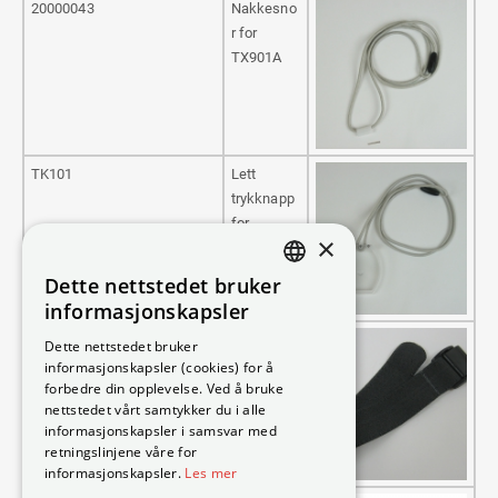
20000043
Nakkesno
r for
TX901A
TK101
Lett
trykknapp
for
×
TX901A
Dette nettstedet bruker
DANISH
informasjonskapsler
SWEDISH
TX900-A ArmBElastisk
Armbånd,
Dette nettstedet bruker
Elastisk
informasjonskapsler (cookies) for å
ENGLISH
forbedre din opplevelse. Ved å bruke
for
GERMAN
nettstedet vårt samtykker du i alle
TX901A
informasjonskapsler i samsvar med
NORWEGIAN
retningslinjene våre for
informasjonskapsler.
Les mer