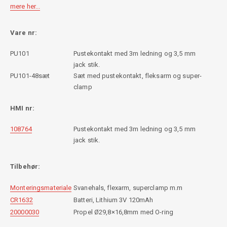
mere her...
Vare nr:
PU101
Pustekontakt med 3m ledning og 3,5 mm
jack stik.
PU101-48sæt
Sæt med pustekontakt, fleksarm og super-
clamp
HMI nr:
108764
Pustekontakt med 3m ledning og 3,5 mm
jack stik.
Tilbehør:
Monteringsmateriale
Svanehals, flexarm, superclamp m.m
CR1632
Batteri, Lithium 3V 120mAh
20000030
Propel Ø29,8×16,8mm med O-ring