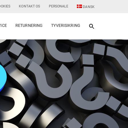
OOKIES
KONTAKT OS
PERSONALE
DANSK
VICE
RETURNERING
TYVERISIKRING