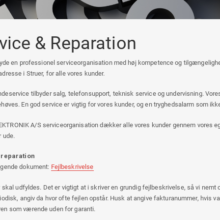
vice & Reparation
lbyde en professionel serviceorganisation med høj kompetence og tilgængelighe
dresse i Struer, for alle vores kunder.
deservice tilbyder salg, telefonsupport, teknisk service og undervisning. Vore
ehøves. En god service er vigtig for vores kunder, og en tryghedsalarm som ikke 
TRONIK A/S serviceorganisation dækker alle vores kunder gennem vores egne
r ude.
l reparation
ølgende dokument:
Fejlbeskrivelse
er skal udfyldes. Det er vigtigt at i skriver en grundig fejlbeskrivelse, så vi ne
riodisk, angiv da hvor ofte fejlen opstår. Husk at angive fakturanummer, hvis v
en som værende uden for garanti.