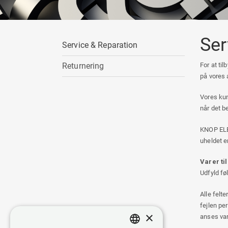
Ser
Service & Reparation
For at ti
Returnering
på vores a
Vores kun
når det b
KNOP ELEK
uheldet e
Varer ti
Udfyld f
Alle felt
fejlen pe
×
anses var