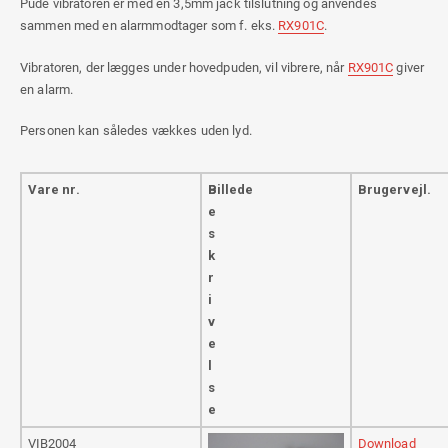
Pude vibratoren er med en 3,5mm jack tilslutning og anvendes
sammen med en alarmmodtager som f. eks.
RX901C
.
Vibratoren, der lægges under hovedpuden, vil vibrere, når
RX901C
giver
en alarm.
Personen kan således vækkes uden lyd.
Vare nr.
B
Billede
Brugervejl.
e
s
k
r
i
v
e
l
s
e
VIB2004
P
Download