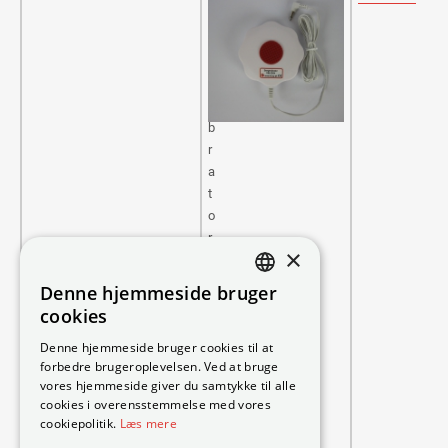
u
d
e
v
i
b
r
a
t
o
r
×
,
h
Denne hjemmeside bruger
DANISH
v
cookies
i
SWEDISH
Denne hjemmeside bruger cookies til at
d
forbedre brugeroplevelsen. Ved at bruge
ENGLISH
,
vores hjemmeside giver du samtykke til alle
3
GERMAN
cookies i overensstemmelse med vores
m
cookiepolitik.
Læs mere
NORWEGIAN
k