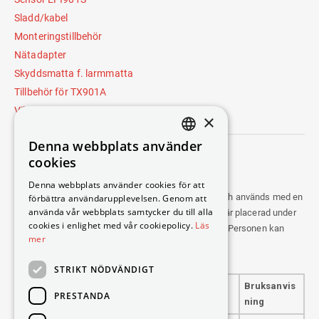
Sladd/kabel
Monteringstillbehör
Nätadapter
Skyddsmatta f. larmmatta
Tillbehör för TX901A
Vibrator
×
Denna webbplats använder
DANISH
cookies
Vibrator
SWEDISH
Denna webbplats använder cookies för att
Sängvibratorn är försedd med en 3,5mm minijack och används med en
förbättra användarupplevelsen. Genom att
ENGLISH
använda vår webbplats samtycker du till alla
larmmottagare, till exempel
RX901C
. Vibratorn som är placerad under
GERMAN
cookies i enlighet med vår cookiepolicy.
Läs
kudden kommer att vibrera när
RX901C
ger ett larm. Personen kan
mer
således vakna utan ljud.
NORWEGIAN
STRIKT NÖDVÄNDIGT
Art.
Benämning
Bruksanvis
PRESTANDA
nr
ning