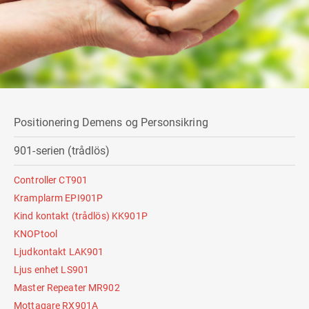
Positionering Demens og Personsikring
901-serien (trådlös)
Controller CT901
Kramplarm EPI901P
Kind kontakt (trådlös) KK901P
KNOPtool
Ljudkontakt LAK901
Ljus enhet LS901
Master Repeater MR902
Mottagare RX901A