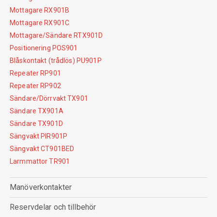
Mottagare RX901B
Mottagare RX901C
Mottagare/Sändare RTX901D
Positionering POS901
Blåskontakt (trådlös) PU901P
Repeater RP901
Repeater RP902
Sändare/Dörrvakt TX901
Sändare TX901A
Sändare TX901D
Sängvakt PIR901P
Sängvakt CT901BED
Larmmattor TR901
Manöverkontakter
Reservdelar och tillbehör