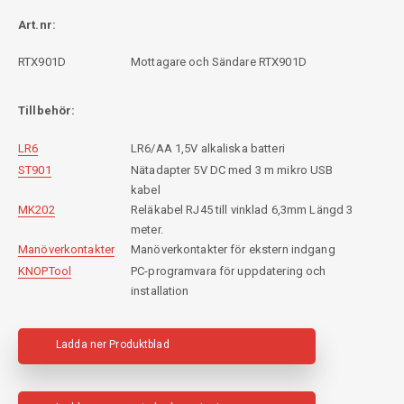
Art.nr:
RTX901D
Mottagare och Sändare RTX901D
Tillbehör:
LR6
LR6/AA 1,5V alkaliska batteri
ST901
Nätadapter 5V DC med 3 m mikro USB
kabel
MK202
Reläkabel RJ45 till vinklad 6,3mm Längd 3
meter.
Manöverkontakter
Manöverkontakter för ekstern indgang
KNOPTool
PC-programvara för uppdatering och
installation
Ladda ner Produktblad