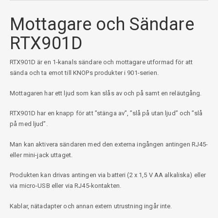
Mottagare och Sändare
RTX901D
RTX901D är en 1-kanals sändare och mottagare utformad för att
sända och ta emot till KNOPs produkter i 901-serien.
Mottagaren har ett ljud som kan slås av och på samt en reläutgång.
RTX901D har en knapp för att ”stänga av”, ”slå på utan ljud” och ”slå
på med ljud”.
Man kan aktivera sändaren med den externa ingången antingen RJ45-
eller mini-jack uttaget.
Produkten kan drivas antingen via batteri (2 x 1,5 V AA alkaliska) eller
via micro-USB eller via RJ45-kontakten.
Kablar, nätadapter och annan extern utrustning ingår inte.